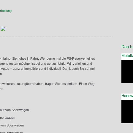
Das bi
Metall
bringt Sie richtig in Fahrt: Wer gerne mal die PS-Reserven eines
agens testen möchte, ist bei uns genau richtig. Wir verleihen und
 Autos – ganz unkompliziert und individuell. Damit auch Sie schnell
n.
n weiteren Luxusgütern haben, fragen Sie uns einfach. Einen Weg
er.
Handw
kauf von Sportwagen
Sportwagen
g von Sportwagen